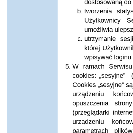
dostosowaną do 
tworzenia stat
Użytkownicy Se
umożliwia ulepsza
utrzymanie sesj
której Użytkown
wpisywać loginu 
W ramach Serwisu 
cookies: „sesyjne” 
Cookies „sesyjne” s
urządzeniu końc
opuszczenia stron
(przeglądarki intern
urządzeniu końc
parametrach plikó